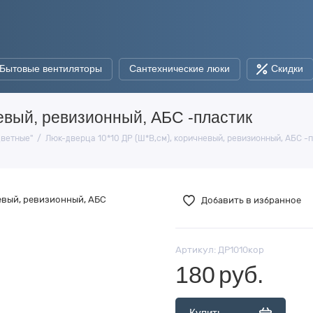
Бытовые вентиляторы
Сантехнические люки
Скидки
евый, ревизионный, АБС -пластик
Цветные"
Люк-дверца 10*10 ДР (Ш*В,см), коричневый, ревизионный, АБС -
Добавить в избранное
Артикул:
ДР1010кор
180
руб.