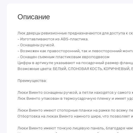
Описание
Люк дверцы ревизионные предназначаются для доступа к с
- Изготавливаются из ABS-пластика.
- Оснащены ручкой.
- Возможен как правосторонний, так и левосторонний монт
- Оснащен съемным пластиковым европодвесом
Цифры в артикуле указывают на посадочный размер фланца,
Возможные цвета: БЕЛЫЙ, СЛОНОВАЯ КОСТЬ, КОРИЧНЕВЫЙ,
Преимущества:
Люки Виенто оснащены ручкой, а петли находятся у самого 
Люк Виенто упакован в термоусадочную пленку и имеет уд
Люки Виенто имеют стопорные планки на рамке по всему пе
Отбортовка на люках Виенто намного шире, что позволяет 
Люки Виенто имеют тонкую лицевую панель, благодаря чему