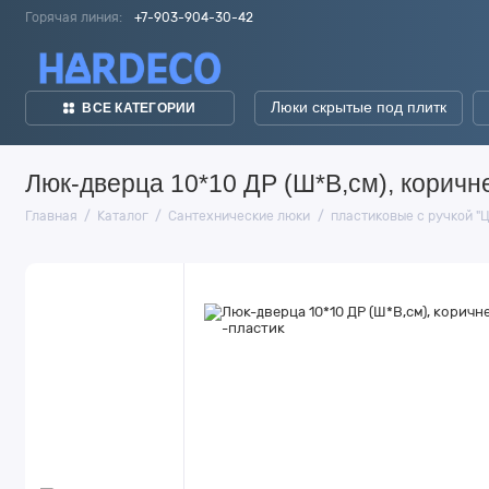
Горячая линия:
+7-903-904-30-42
Люки скрытые под плитк
ВСЕ КАТЕГОРИИ
Люк-дверца 10*10 ДР (Ш*В,см), коричн
Главная
Каталог
Сантехнические люки
пластиковые с ручкой "