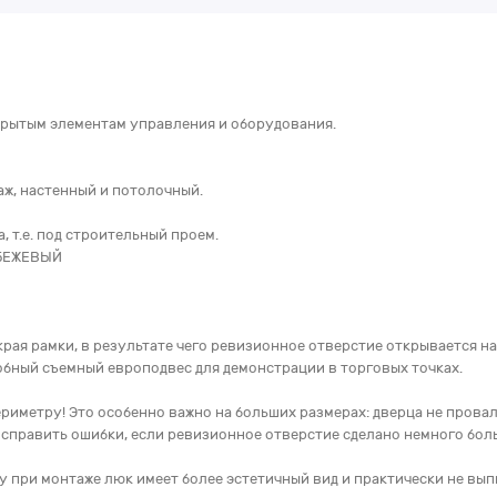
крытым элементам управления и оборудования.
аж, настенный и потолочный.
 т.е. под строительный проем.
 БЕЖЕВЫЙ
края рамки, в результате чего ревизионное отверстие открывается на
обный съемный европодвес для демонстрации в торговых точках.
риметру! Это особенно важно на больших размерах: дверца не провал
исправить ошибки, если ревизионное отверстие сделано немного бол
 при монтаже люк имеет более эстетичный вид и практически не вып