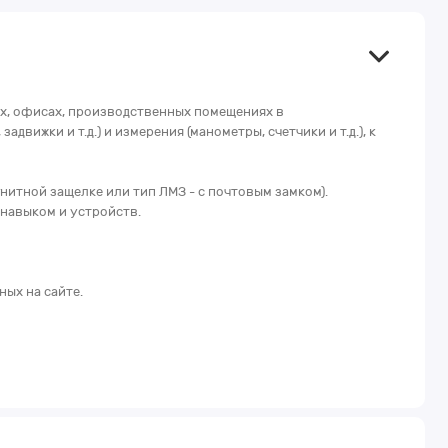
ах, офисах, производственных помещениях в
вижки и т.д.) и измерения (манометры, счетчики и т.д.), к
нитной защелке или тип ЛМЗ - с почтовым замком).
 навыком и устройств.
ных на сайте.