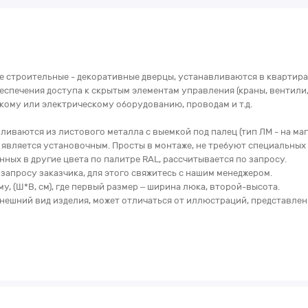
е строительные - декоративные дверцы, устанавливаются в квартир
печения доступа к скрытым элементам управления (краны, вентили, зад
кому или электрическому оборудованию, проводам и т.д.
ваются из листового металла с выемкой под палец (тип ЛМ - на маг
 является установочным. Просты в монтаже, не требуют специальных
ных в другие цвета по палитре RAL, рассчитывается по запросу.
апросу заказчика, для этого свяжитесь с нашим менеджером.
, (Ш*В, см), где первый размер – ширина люка, второй-высота.
нешний вид изделия, может отличаться от иллюстраций, представлен