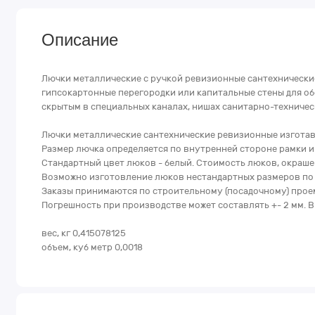
Описание
Лючки металлические с ручкой ревизионные сантехнически
гипсокартонные перегородки или капитальные стены для обес
скрытым в специальных каналах, нишах санитарно-техничес
Лючки металлические сантехнические ревизионные изготавли
Размер лючка определяется по внутренней стороне рамки и
Стандартный цвет люков - белый. Стоимость люков, окрашен
Возможно изготовление люков нестандартных размеров по з
Заказы принимаются по строительному (посадочному) проему
Погрешность при производстве может составлять +- 2 мм. В
вес, кг 0,415078125
объем, куб метр 0,0018