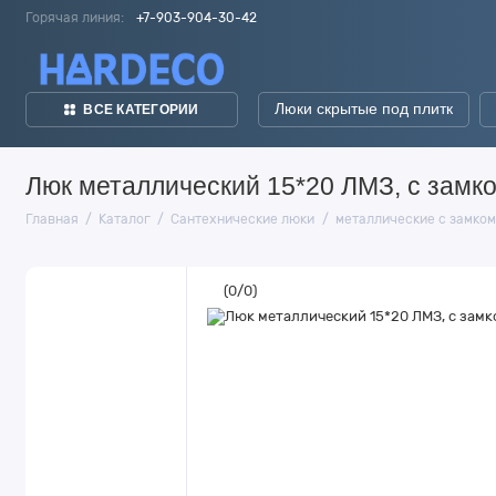
Горячая линия:
+7-903-904-30-42
Люки скрытые под плитк
ВСЕ КАТЕГОРИИ
Люк металлический 15*20 ЛМЗ, с замко
Главная
Каталог
Сантехнические люки
металлические с замком
(
0
/
0
)