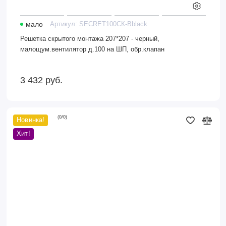
мало
Артикул:
SECRET100СК-Вblack
Решетка скрытого монтажа 207*207 - черный,
малощум.вентилятор д.100 на ШП, обр.клапан
3 432
руб.
(
0
/
0
)
Новинка!
Решетка
скрытая
Хит!
для
натяжного
потолка
Д=125
с
вентилятором
на
шарикоподшипнике,
выход
на
трубу
100мм