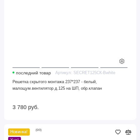
на
ШП,
обр.клапан
последний товар
Артикул:
SECRET125СК-Вwhite
Решетка скрытого монтажа 237*237 - белый,
малощум.вентилятор д.125 на ШП, обр.клапан
3 780
руб.
(
0
/
0
)
Новинка!
Решетка
скрытого