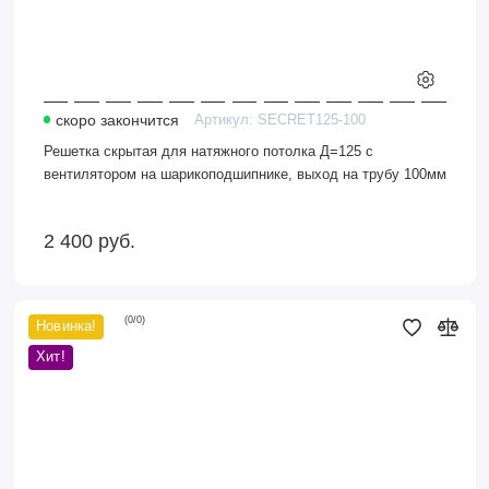
скоро закончится
Артикул:
SECRET125-100
Решетка скрытая для натяжного потолка Д=125 с
вентилятором на шарикоподшипнике, выход на трубу 100мм
2 400
руб.
(
0
/
0
)
Новинка!
Решетка
скрытого
Хит!
монтажа
207*207
-
белый,
малощум.вентилятор
д.100
на
ШП,
обр.клапан