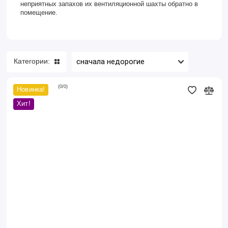
неприятных запахов их вентиляционной шахты обратно в
помещение.
Категории:
(
0
/
0
)
Новинка!
Решетка
скрытого
Хит!
монтажа
207*207
-
черный,
малощум.вентилятор
д.100
на
ШП,
обр.клапан