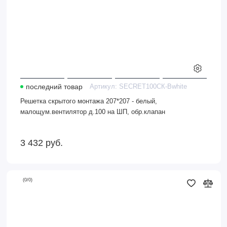
последний товар
Артикул:
SECRET100СК-Вwhite
Решетка скрытого монтажа 207*207 - белый,
малощум.вентилятор д.100 на ШП, обр.клапан
3 432
руб.
(
0
/
0
)
Решетка
скрытого
монтажа
237*237
-
белый,
малощум.вентилятор
д.125