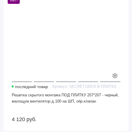
Хит!
монтажа
ПОД
ПЛИТКУ
207*207
-
черный,
малощум.вентилятор
д.100
на
ШП,
обр.клапан
последний товар
Артикул:
SECRET100СК-В-ПЛИТКАчерн
Решетка скрытого монтажа ПОД ПЛИТКУ 207*207 - черный,
малощум.вентилятор д.100 на ШП, обр.клапан
4 120
руб.