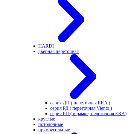
HARDI
дверная переточная
серия ДП ( переточная ERA )
серия РД ( переточная Viento )
серия РП ( в рамке, переточная ERA)
круглые
потолочные
прямоугольные