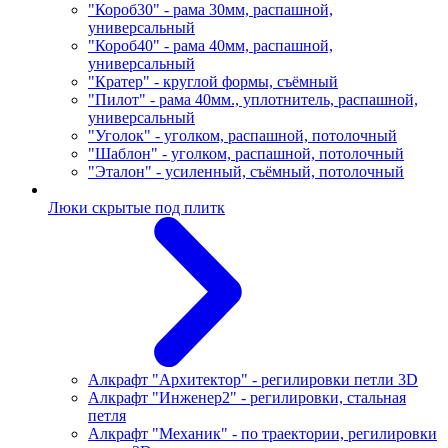
"Короб30" - рама 30мм, распашной,
универсальный
"Короб40" - рама 40мм, распашной,
универсальный
"Кратер" - круглой формы, съёмный
"Пилот" - рама 40мм., уплотнитель, распашной,
универсальный
"Уголок" - уголком, распашной, потолочный
"Шаблон" - уголком, распашной, потолочный
"Эталон" - усиленный, съёмный, потолочный
Люки скрытые под плитк
Алкрафт "Архитектор" - регилировки петли 3D
Алкрафт "Инженер2" - регилировки, стальная
петля
Алкрафт "Механик" - по траектории, регилировки