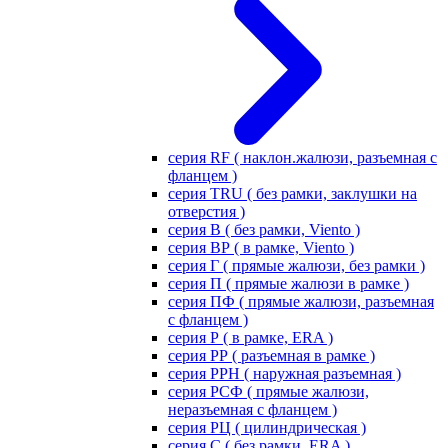
серия RF ( наклон.жалюзи, разъемная с
фланцем )
серия TRU ( без рамки, заклушки на
отверстия )
серия В ( без рамки, Viento )
серия ВР ( в рамке, Viento )
серия Г ( прямые жалюзи, без рамки )
серия П ( прямые жалюзи в рамке )
серия ПФ ( прямые жалюзи, разъемная
с фланцем )
серия Р ( в рамке, ERA )
серия РР ( разъемная в рамке )
серия РРН ( наружная разъемная )
серия РСФ ( прямые жалюзи,
неразъемная с фланцем )
серия РЦ ( цилиндрическая )
серия С ( без рамки, ERA )