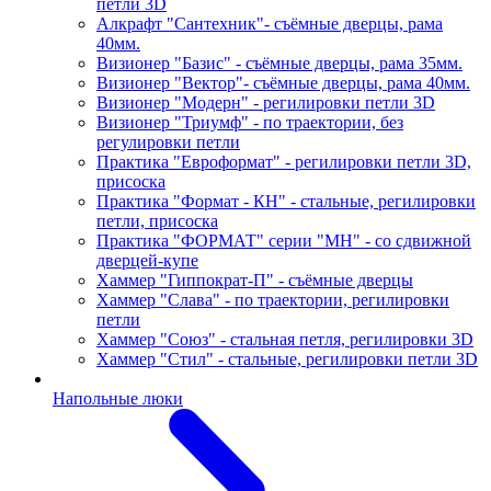
петли 3D
Алкрафт "Сантехник"- съёмные дверцы, рама
40мм.
Визионер "Базис" - съёмные дверцы, рама 35мм.
Визионер "Вектор"- съёмные дверцы, рама 40мм.
Визионер "Модерн" - регилировки петли 3D
Визионер "Триумф" - по траектории, без
регулировки петли
Практика "Евроформат" - регилировки петли 3D,
присоска
Практика "Формат - КН" - стальные, регилировки
петли, присоска
Практика "ФОРМАТ" серии "МН" - со сдвижной
дверцей-купе
Хаммер "Гиппократ-П" - съёмные дверцы
Хаммер "Слава" - по траектории, регилировки
петли
Хаммер "Союз" - стальная петля, регилировки 3D
Хаммер "Стил" - стальные, регилировки петли 3D
Напольные люки