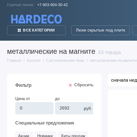
Горячая линия:
+7-903-904-30-42
Люки скрытые под плитк
ВСЕ КАТЕГОРИИ
металлические на магните
43 товара
Главная
Каталог
Сантехнические люки
металлические на магните
Фильтр
Cбросить
Сортировать
Цена от
до
Люк
по:
металлический
20*20
руб.
ЛМ,
на
магните
(Ш*В,см.)
Специальные предложения
Акции
Новинки
Хиты продаж