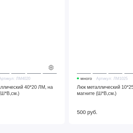
(Ш*В,см.)
Артикул:
ЛМ4020
много
Артикул:
ЛМ1025
ллический 40*20 ЛМ, на
Люк металлический 10*25
(Ш*В,см.)
магните (Ш*В,см.)
.
500
руб.