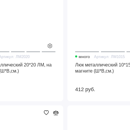
Артикул:
ЛМ2020
много
Артикул:
ЛМ1015
ллический 20*20 ЛМ, на
Люк металлический 10*15
(Ш*В,см.)
магните (Ш*В,см.)
.
412
руб.
Люк
металлический
10*25
ЛМ,
на
магните