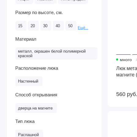
Размер по высоте, см.
15
20
30
40
50
Ещё...
Материал
металл, окрашен белой полимерной
краской
много
Люк мета
Расположение люка
магните 
Настенный
560
руб
Способ открывания
дверца на магните
Тип люка
Люк
металлический
40*20
ЛМ,
на
Распашной
магните