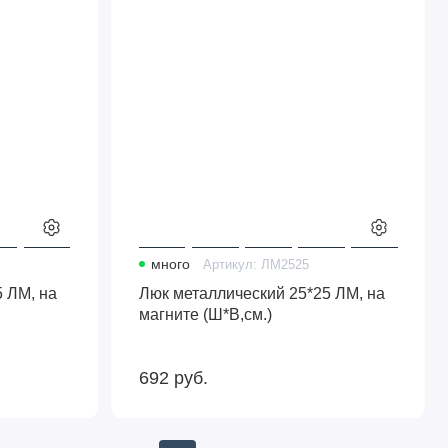
(Ш*В,см.)
много
Артикул:
ЛМ2525
 ЛМ, на
Люк металлический 25*25 ЛМ, на
магните (Ш*В,см.)
692
руб.