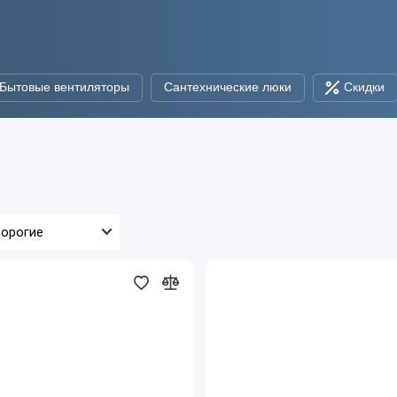
Бытовые вентиляторы
Сантехнические люки
Скидки
Люк
металлический
10*15
ЛМ,
на
магните
(Ш*В,см.)