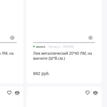
много
Артикул:
ЛМ2040
 ЛМ, на
Люк металлический 20*40 ЛМ, на
магните (Ш*В,см.)
892
руб.
Люк
металлический
25*25
ЛМ,
на
магните