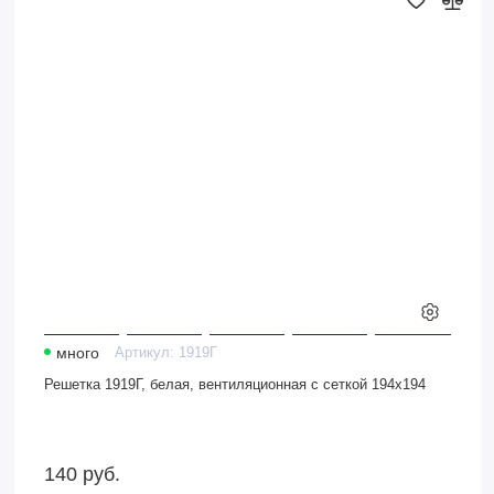
Решетка
1919Г,
белая,
вентиляционная
с
сеткой
194х194
много
Артикул:
1919Г
Решетка 1919Г, белая, вентиляционная с сеткой 194х194
140
руб.