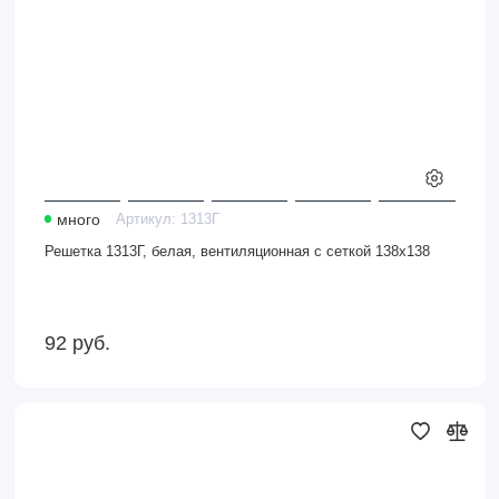
много
Артикул:
1313Г
Решетка 1313Г, белая, вентиляционная с сеткой 138х138
92
руб.
Решетка
1724Г,
белая,
вентиляционная
с
сеткой