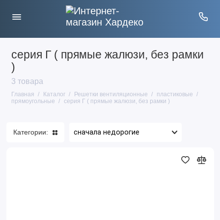
серия Г ( прямые жалюзи, без рамки
)
3 товара
Главная
Каталог
Решетки вентиляционные
пластиковые
прямоугольные
серия Г ( прямые жалюзи, без рамки )
Категории:
Решетка
1313Г,
белая,
вентиляционная
с
сеткой
138х138