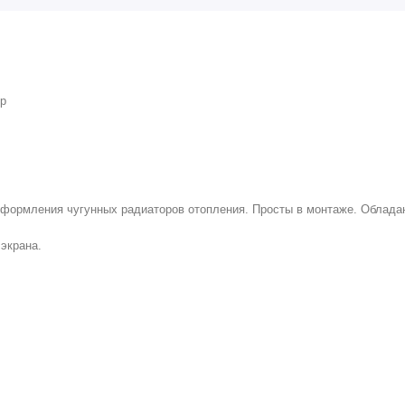
ор
 оформления чугунных радиаторов отопления. Просты в монтаже. Облад
экрана.