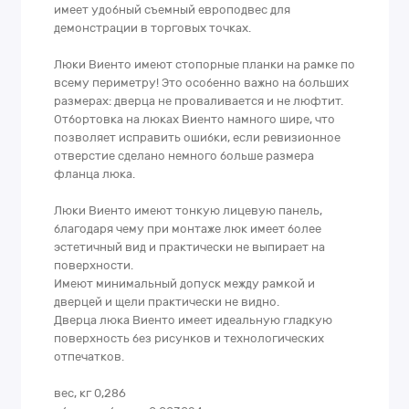
имеет удобный съемный европодвес для
демонстрации в торговых точках.
Люки Виенто имеют стопорные планки на рамке по
всему периметру! Это особенно важно на больших
размерах: дверца не проваливается и не люфтит.
Отбортовка на люках Виенто намного шире, что
позволяет исправить ошибки, если ревизионное
отверстие сделано немного больше размера
фланца люка.
Люки Виенто имеют тонкую лицевую панель,
благодаря чему при монтаже люк имеет более
эстетичный вид и практически не выпирает на
поверхности.
Имеют минимальный допуск между рамкой и
дверцей и щели практически не видно.
Дверца люка Виенто имеет идеальную гладкую
поверхность без рисунков и технологических
отпечатков.
вес, кг 0,286