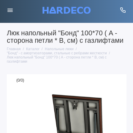
Люк напольный "Бонд" 100*70 ( А -
сторона петли * В, см) с газлифтами
Главная
Каталог
Напольные люки
"Бонд" - с амортизаторами, стальные с ребрами жесткости
Люк напольный "Бонд" 100*70 ( А - сторона петли * В, см) с
газлифтами
(
0
/
0
)