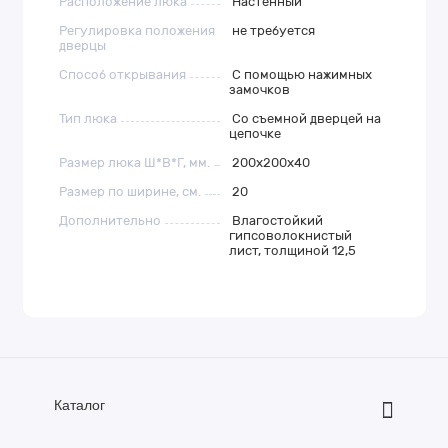
Расположение люка
Настенный
Регулировка положения
не требуется
дверцы
Способ открывания
С помощью нажимных
замочков
Тип люка
Со съемной дверцей на
цепочке
Размер люка Ш*В*Г, мм.
200x200x40
Размер по ширине, см.
20
Дополнительно
Влагостойкий
гипсоволокнистый
лист, толщиной 12,5
Каталог