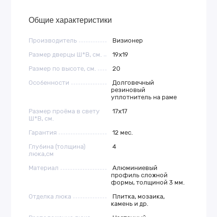
Общие характеристики
Производитель
Визионер
Размер дверцы Ш*В, см.
19х19
Размер по высоте, см.
20
Особенности
Долговечный
резиновый
уплотнитель на раме
Размер проёма в свету
17х17
Ш*В, см.
Гарантия
12 мес.
Глубина (толщина)
4
люка,см
Материал
Алюминиевый
профиль сложной
формы, толщиной 3 мм.
Отделка люка
Плитка, мозаика,
камень и др.