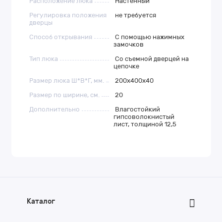
Расположение люка
Настенный
Регулировка положения
не требуется
дверцы
Способ открывания
С помощью нажимных
замочков
Тип люка
Со съемной дверцей на
цепочке
Размер люка Ш*В*Г, мм.
200х400х40
Размер по ширине, см.
20
Дополнительно
Влагостойкий
гипсоволокнистый
лист, толщиной 12,5
Каталог