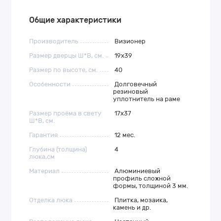
Общие характеристики
Производитель
Визионер
Размер дверцы Ш*В, см.
19х39
Размер по высоте, см.
40
Особенности
Долговечный
резиновый
уплотнитель на раме
Размер проёма в свету
17х37
Ш*В, см.
Гарантия
12 мес.
Глубина (толщина)
4
люка,см
Материал
Алюминиевый
профиль сложной
формы, толщиной 3 мм.
Отделка люка
Плитка, мозаика,
камень и др.