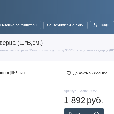
Бытовые вентиляторы
Сантехнические люки
Скидки
верца (Ш*В,см.)
ёмные дверцы, рама 35мм.
Люк под плитку 30*20 Базис, съёмная дверца (Ш*
Добавить в избранное
Артикул:
Базис_30х20
1 892
руб.