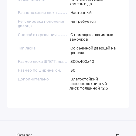
камень и др.
Расположение люка
Настенный
Регулировка положения
не требуется
дверцы
Способ открывания
С помощью нажимных
замочков
Тип люка
Со съемной дверцей на
цепочке
Размер люка Ш*В*Г, мм.
300x400x40
Размер по ширине, см.
30
Дополнительно
Влагостойкий
гипсоволокнистый
лист, толщиной 12,5
Каталог