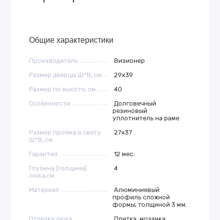
Общие характеристики
Производитель
Визионер
Размер дверцы Ш*В, см.
29х39
Размер по высоте, см.
40
Особенности
Долговечный
резиновый
уплотнитель на раме
Размер проёма в свету
27х37
Ш*В, см.
Гарантия
12 мес.
Глубина (толщина)
4
люка,см
Материал
Алюминиевый
профиль сложной
формы, толщиной 3 мм.
Отделка люка
Плитка, мозаика,