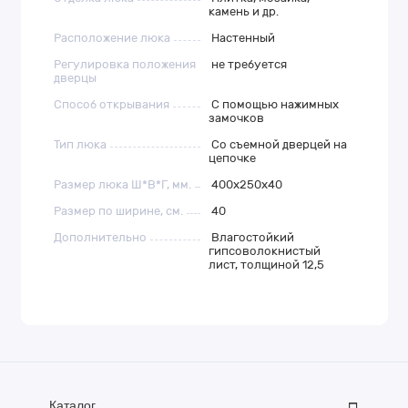
камень и др.
Расположение люка
Настенный
Регулировка положения
не требуется
дверцы
Способ открывания
С помощью нажимных
замочков
Тип люка
Со съемной дверцей на
цепочке
Размер люка Ш*В*Г, мм.
400х250х40
Размер по ширине, см.
40
Дополнительно
Влагостойкий
гипсоволокнистый
лист, толщиной 12,5
Каталог