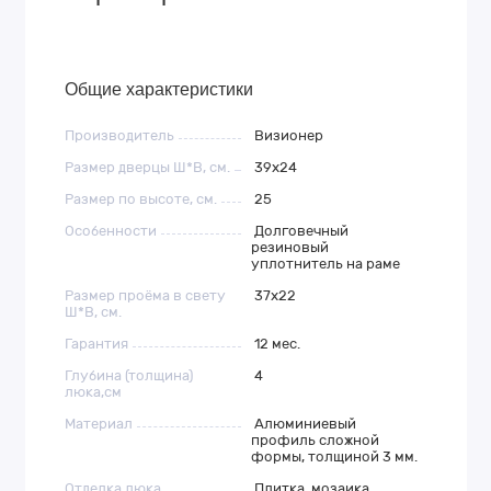
Общие характеристики
Производитель
Визионер
Размер дверцы Ш*В, см.
39х24
Размер по высоте, см.
25
Особенности
Долговечный
резиновый
уплотнитель на раме
Размер проёма в свету
37х22
Ш*В, см.
Гарантия
12 мес.
Глубина (толщина)
4
люка,см
Материал
Алюминиевый
профиль сложной
формы, толщиной 3 мм.
Отделка люка
Плитка, мозаика,