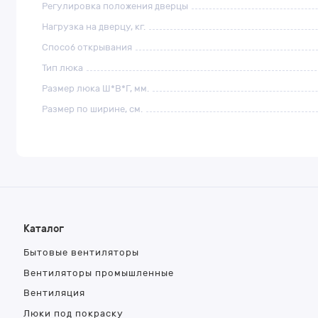
Регулировка положения дверцы
Нагрузка на дверцу, кг.
Способ открывания
Тип люка
Размер люка Ш*В*Г, мм.
Размер по ширине, см.
Каталог
Бытовые вентиляторы
Вентиляторы промышленные
Вентиляция
Люки под покраску