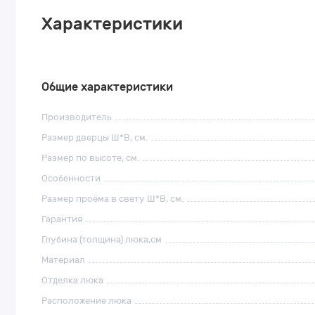
Характеристики
Общие характеристики
Производитель
Размер дверцы Ш*В, см.
Размер по высоте, см.
Особенности
Размер проёма в свету Ш*В, см.
Гарантия
Глубина (толщина) люка,см
Материал
Отделка люка
Расположение люка