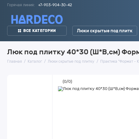
Горячая линия:
+7-903-904-30-42
Люки скрытые под плитк
ВСЕ КАТЕГОРИИ
Люк под плитку 40*30 (Ш*В,см) Фор
Главная
Каталог
Люки скрытые под плитку
Практика "Формат - К
(
0
/
0
)