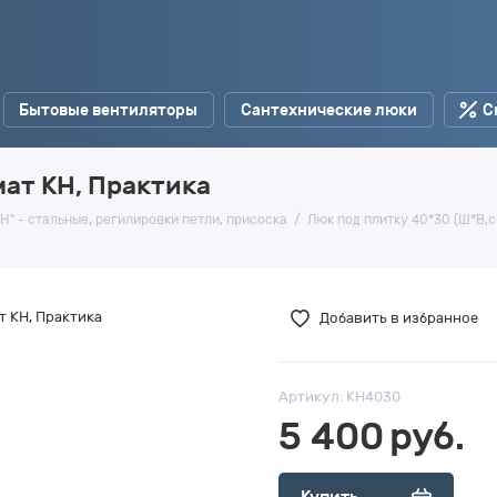
Бытовые вентиляторы
Сантехнические люки
С
мат КН, Практика
Н" - стальные, регилировки петли, присоска
Люк под плитку 40*30 (Ш*В,с
Добавить в избранное
Артикул:
КН4030
5 400
руб.