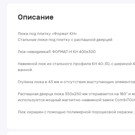
Описание
Люки под плитку «Формат КН»
Стальные люки под плитку с распашной дверцей
Люк-невидимка® ФОРМАТ-Н КН 400х300
Нажимной люк из стального профиля КН 40-30, с шириной 40
ванной.
Глубина люка в 43 мм и отсутствие выступающих элементо
Распашная дверца люка 350х250 мм открывается на 180° и м
используется мощный магнитно-нажимной замок CombiTOU
Люк окрашен с помощью полимерной порошковой окраски. Э