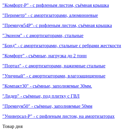
"Комфорт-Р" - с рифленым листом, съёмная крышка
"Периметр" - с амортизаторами, алюминиевые
"Премиум54Р"- с рифленым листом, съёмная крышка
"Эконом" - с амортизаторами, стальные
"Бонд" - с амортизаторами, стальные с ребрами жесткости
"Комфорт" - съёмные, нагрузка до 2 тонн
"Портал" - с амортизаторами, нажимные стальные
"Уличный" - с амортизаторами, влагозащищенные
"Компакт30" - съёмные, заполняемые 30мм.
"Лидер" - съёмные, под плитку с ГВЛ
"Премиум50" - съёмные, заполняемые 50мм
"Универсал-Р" - с рифленым листом, на амортизаторах
Товар дня