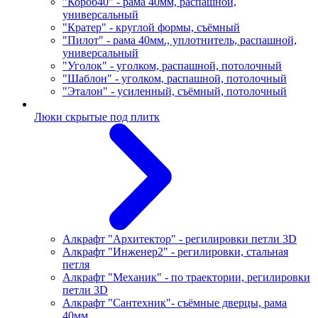
"Короб40" - рама 40мм, распашной,
универсальный
"Кратер" - круглой формы, съёмный
"Пилот" - рама 40мм., уплотнитель, распашной,
универсальный
"Уголок" - уголком, распашной, потолочный
"Шаблон" - уголком, распашной, потолочный
"Эталон" - усиленный, съёмный, потолочный
Люки скрытые под плитк
Алкрафт "Архитектор" - регилировки петли 3D
Алкрафт "Инженер2" - регилировки, стальная
петля
Алкрафт "Механик" - по траектории, регилировки
петли 3D
Алкрафт "Сантехник"- съёмные дверцы, рама
40мм.