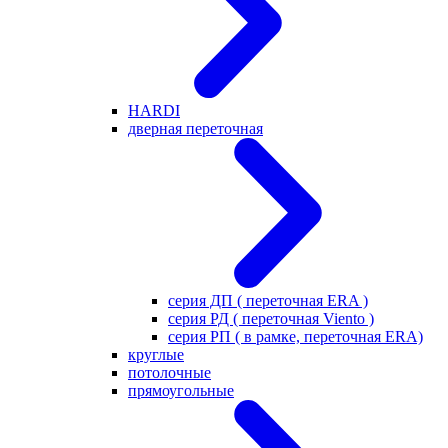
HARDI
дверная переточная
серия ДП ( переточная ERA )
серия РД ( переточная Viento )
серия РП ( в рамке, переточная ERA)
круглые
потолочные
прямоугольные