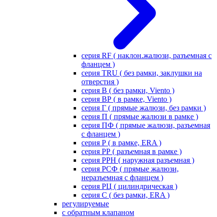
серия RF ( наклон.жалюзи, разъемная с
фланцем )
серия TRU ( без рамки, заклушки на
отверстия )
серия В ( без рамки, Viento )
серия ВР ( в рамке, Viento )
серия Г ( прямые жалюзи, без рамки )
серия П ( прямые жалюзи в рамке )
серия ПФ ( прямые жалюзи, разъемная
с фланцем )
серия Р ( в рамке, ERA )
серия РР ( разъемная в рамке )
серия РРН ( наружная разъемная )
серия РСФ ( прямые жалюзи,
неразъемная с фланцем )
серия РЦ ( цилиндрическая )
серия С ( без рамки, ERA )
регулируемые
с обратным клапаном