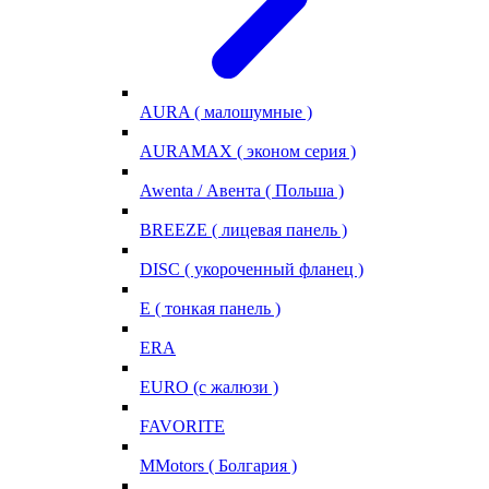
AURA ( малошумные )
AURAMAX ( эконом серия )
Awenta / Авента ( Польша )
BREEZE ( лицевая панель )
DISC ( укороченный фланец )
E ( тонкая панель )
ERA
EURO (с жалюзи )
FAVORITE
MMotors ( Болгария )