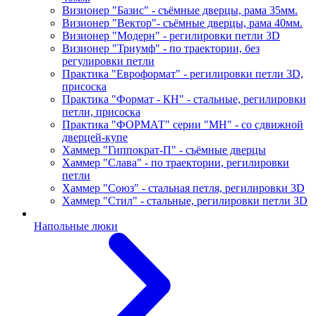
Визионер "Базис" - съёмные дверцы, рама 35мм.
Визионер "Вектор"- съёмные дверцы, рама 40мм.
Визионер "Модерн" - регилировки петли 3D
Визионер "Триумф" - по траектории, без
регулировки петли
Практика "Евроформат" - регилировки петли 3D,
присоска
Практика "Формат - КН" - стальные, регилировки
петли, присоска
Практика "ФОРМАТ" серии "МН" - со сдвижной
дверцей-купе
Хаммер "Гиппократ-П" - съёмные дверцы
Хаммер "Слава" - по траектории, регилировки
петли
Хаммер "Союз" - стальная петля, регилировки 3D
Хаммер "Стил" - стальные, регилировки петли 3D
Напольные люки