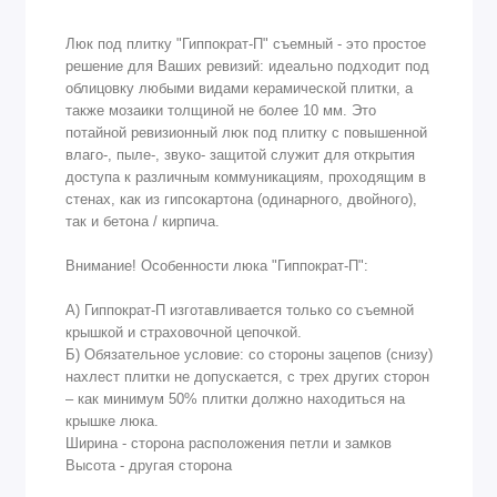
Люк под плитку "Гиппократ-П" съемный - это простое
решение для Ваших ревизий: идеально подходит под
облицовку любыми видами керамической плитки, а
также мозаики толщиной не более 10 мм. Это
потайной ревизионный люк под плитку с повышенной
влаго-, пыле-, звуко- защитой служит для открытия
доступа к различным коммуникациям, проходящим в
стенах, как из гипсокартона (одинарного, двойного),
так и бетона / кирпича.
Внимание! Особенности люка "Гиппократ-П":
А) Гиппократ-П изготавливается только со съемной
крышкой и страховочной цепочкой.
Б) Обязательное условие: со стороны зацепов (снизу)
нахлест плитки не допускается, с трех других сторон
– как минимум 50% плитки должно находиться на
крышке люка.
Ширина - сторона расположения петли и замков
Высота - другая сторона