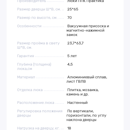
Производитель
люки ППК Практика
Размер дверцы Ш*В, см.
25*65
Размер по высоте, см.
70
Особенности
Вакуумная присоска и
магнитно-нажимной
замок
Размер проёма в свету
23,7*63,7
Ш*В, см.
Гарантия
5 лет
Глубина (толщина)
4,5
люка,см
Материал
Алюминиевый сплав,
лист ГВЛВ
Отделка люка
Плитка, мозаика,
камень и др.
Расположение люка
Настенный
Регулировка положения
По вертикали,
дверцы
горизонтали, по углу
наклона дверцы
Нагрузка на дверцу, кг.
18