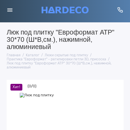
Люк под плитку "Евроформат АТР"
30*70 (Ш*В,см.), нажимной,
алюминиевый
Главная
Каталог
Люки скрытые под плитку
Практика "Евроформат" - регилировки петли 3D, присоска
Люк под плитку "Евроформат АТР" 30*70 (Ш*В,см.), нажимной,
алюминиевый
(
0
/
0
)
Хит!