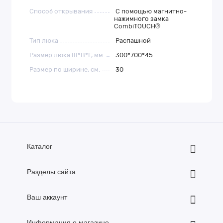
Способ открывания
С помощью магнитно-
нажимного замка
CombiTOUCH®
Тип люка
Распашной
Размер люка Ш*В*Г, мм.
300*700*45
Размер по ширине, см.
30
Каталог
Разделы сайта
Ваш аккаунт
Информация о магазине