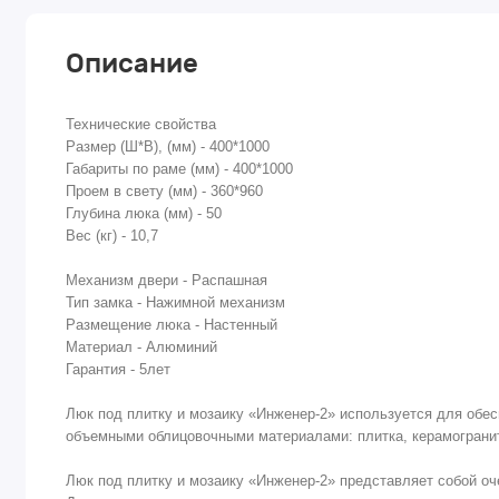
Описание
Технические свойства
Размер (Ш*В), (мм) - 400*1000
Габариты по раме (мм) - 400*1000
Проем в свету (мм) - 360*960
Глубина люка (мм) - 50
Вес (кг) - 10,7
Механизм двери - Распашная
Тип замка - Нажимной механизм
Размещение люка - Настенный
Материал - Алюминий
Гарантия - 5лет
Люк под плитку и мозаику «Инженер-2» используется для обес
объемными облицовочными материалами: плитка, керамогранит, 
Люк под плитку и мозаику «Инженер-2» представляет собой о