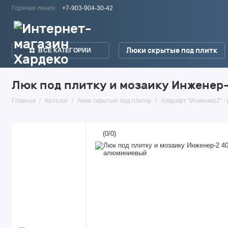
Горячая линия:
+7-903-904-30-42
Люки скрытые под плитк
ВСЕ КАТЕГОРИИ
Люк под плитку и мозаику Инженер-
Главная
Каталог
Люки скрытые под плитку
Алкрафт "Инженер2" - 
(
0
/
0
)