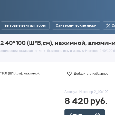
Бытовые вентиляторы
Сантехнические люки
С
2 40*100 (Ш*В,см), нажимной, алюмин
регилировки, стальная петля
Люк под плитку и мозаику Инженер-2 40*100 
Добавить в избранное
Артикул:
Инженер-2_40х100
8 420
руб.