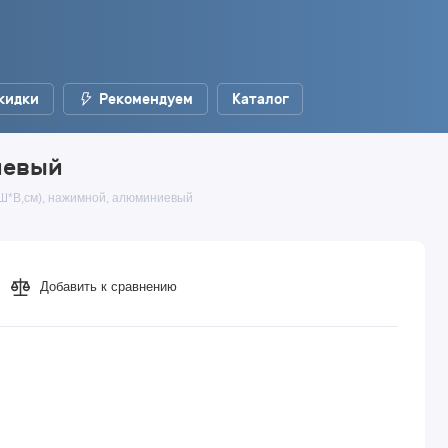
кидки
Рекомендуем
Каталог
иевый
(Ш*В,см), нажимной, алюминиевый
Добавить к сравнению