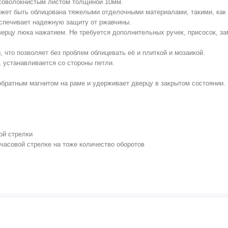
псоволокнистым листом толщиной 10мм.
жет быть облицована тяжелыми отделочными материалами, такими, как 
спечивает надежную защиту от ржавчины.
рцу люка нажатием. Не требуется дополнительных ручек, присосок, зам
 что позволяет без проблем облицевать её и плиткой и мозаикой.
 устанавливается со стороны петли.
 обратным магнитом на раме и удерживает дверцу в закрытом состоянии
ой стрелки
 часовой стрелке на тоже количество оборотов