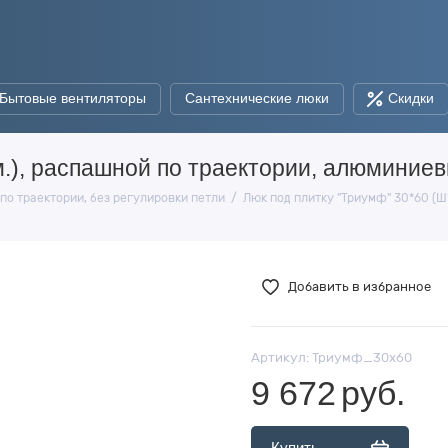
Бытовые вентиляторы
Сантехнические люки
Скидки
м.), распашной по траектории, алюминие
по траектории, без регулировки петли
Люк под плитку "Триумф" 30*60 (Ш
Добавить в избранное
Артикул:
Триумф_30х60
9 672
руб.