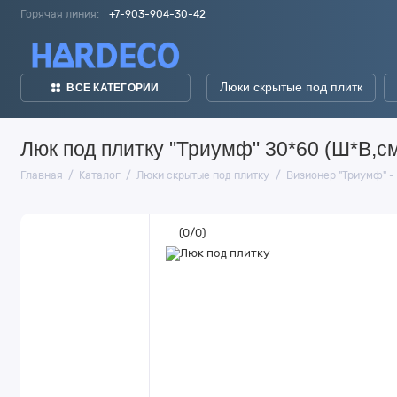
Горячая линия:
+7-903-904-30-42
Люки скрытые под плитк
ВСЕ КАТЕГОРИИ
Люк под плитку "Триумф" 30*60 (Ш*В,с
Главная
Каталог
Люки скрытые под плитку
Визионер "Триумф" - 
(
0
/
0
)