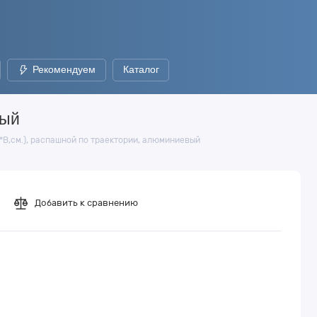
Рекомендуем
Каталог
вый
*В,см.), распашной по траектории, алюминиевый
Добавить к сравнению