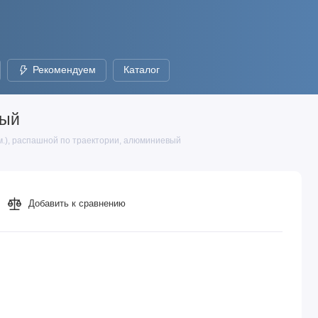
Рекомендуем
Каталог
вый
см.), распашной по траектории, алюминиевый
Добавить к сравнению