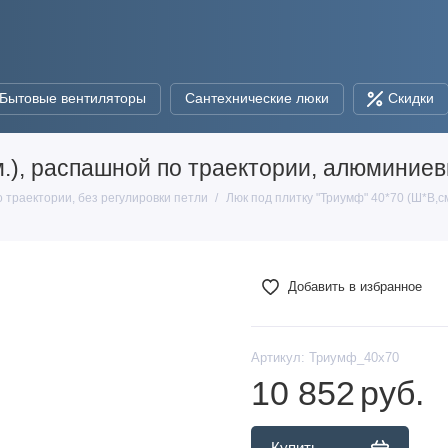
Бытовые вентиляторы
Сантехнические люки
Скидки
м.), распашной по траектории, алюминие
о траектории, без регулировки петли
Люк под плитку "Триумф" 40*70 (Ш*В,
Добавить в избранное
Артикул:
Триумф_40х70
10 852
руб.