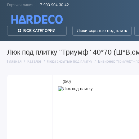
Горячая линия:
+7-903-904-30-42
Люки скрытые под плитк
ВСЕ КАТЕГОРИИ
Люк под плитку "Триумф" 40*70 (Ш*В,с
Главная
Каталог
Люки скрытые под плитку
Визионер "Триумф" - п
(
0
/
0
)