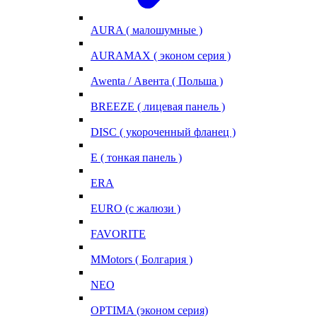
AURA ( малошумные )
AURAMAX ( эконом серия )
Awenta / Авента ( Польша )
BREEZE ( лицевая панель )
DISC ( укороченный фланец )
E ( тонкая панель )
ERA
EURO (с жалюзи )
FAVORITE
MMotors ( Болгария )
NEO
OPTIMA (эконом серия)