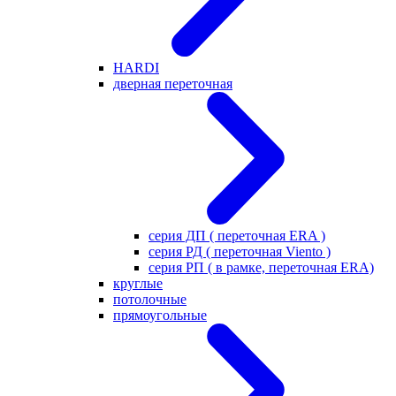
HARDI
дверная переточная
серия ДП ( переточная ERA )
серия РД ( переточная Viento )
серия РП ( в рамке, переточная ERA)
круглые
потолочные
прямоугольные