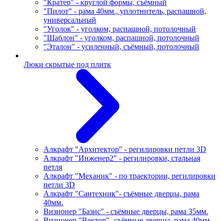
"Кратер" - круглой формы, съёмный
"Пилот" - рама 40мм., уплотнитель, распашной,
универсальный
"Уголок" - уголком, распашной, потолочный
"Шаблон" - уголком, распашной, потолочный
"Эталон" - усиленный, съёмный, потолочный
Люки скрытые под плитк
Алкрафт "Архитектор" - регилировки петли 3D
Алкрафт "Инженер2" - регилировки, стальная
петля
Алкрафт "Механик" - по траектории, регилировки
петли 3D
Алкрафт "Сантехник"- съёмные дверцы, рама
40мм.
Визионер "Базис" - съёмные дверцы, рама 35мм.
Визионер "Вектор"- съёмные дверцы, рама 40мм.