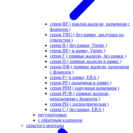
серия RF ( наклон.жалюзи, разъемная с
фланцем )
серия TRU ( без рамки, заклушки на
отверстия )
серия В ( без рамки, Viento )
серия ВР ( в рамке, Viento )
серия Г ( прямые жалюзи, без рамки )
серия П ( прямые жалюзи в рамке )
серия ПФ ( прямые жалюзи, разъемная
с фланцем )
серия Р ( в рамке, ERA )
серия РР ( разъемная в рамке )
серия РРН ( наружная разъемная )
серия РСФ ( прямые жалюзи,
неразъемная с фланцем )
серия РЦ ( цилиндрическая )
серия С ( без рамки, ERA )
регулируемые
с обратным клапаном
скрытого монтажа