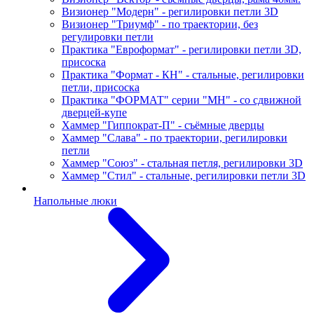
Визионер "Модерн" - регилировки петли 3D
Визионер "Триумф" - по траектории, без
регулировки петли
Практика "Евроформат" - регилировки петли 3D,
присоска
Практика "Формат - КН" - стальные, регилировки
петли, присоска
Практика "ФОРМАТ" серии "МН" - со сдвижной
дверцей-купе
Хаммер "Гиппократ-П" - съёмные дверцы
Хаммер "Слава" - по траектории, регилировки
петли
Хаммер "Союз" - стальная петля, регилировки 3D
Хаммер "Стил" - стальные, регилировки петли 3D
Напольные люки