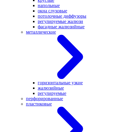
круглые
напольные
окна слуховые
потолочные диффузоры
регулируемые жалюзи
фасадные жалюзийные
металлические
горизонтальные узкие
жалюзийные
регулируемые
перфорированные
пластиковые