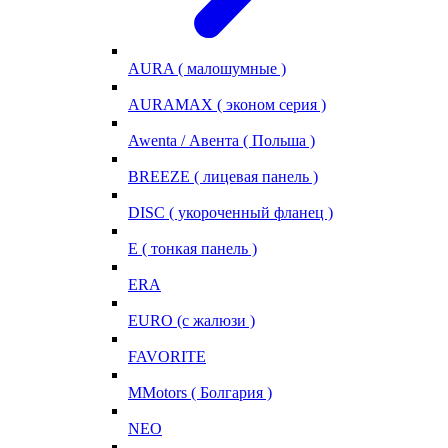
AURA ( малошумные )
AURAMAX ( эконом серия )
Awenta / Авента ( Польша )
BREEZE ( лицевая панель )
DISC ( укороченный фланец )
E ( тонкая панель )
ERA
EURO (с жалюзи )
FAVORITE
MMotors ( Болгария )
NEO