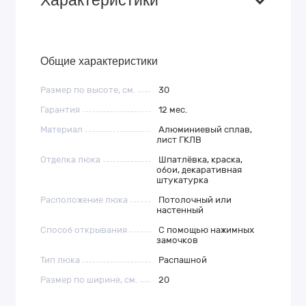
Характеристики
Общие характеристики
Размер по высоте, см.
30
Гарантия
12 мес.
Материал
Алюминиевый сплав,
лист ГКЛВ
Отделка люка
Шпатлёвка, краска,
обои, декаративная
штукатурка
Расположение люка
Потолочный или
настенный
Способ открывания
С помощью нажимных
замочков
Тип люка
Распашной
Размер по ширине, см.
20