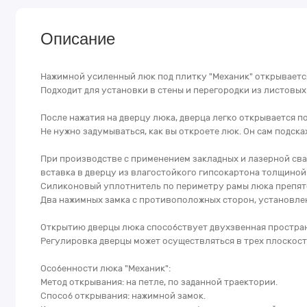
Описание
Нажимной усиленный люк под плитку "Механик" открываетс
Подходит для установки в стены и перегородки из листовы
После нажатия на дверцу люка, дверца легко открывается п
Не нужно задумываться, как вы откроете люк. Он сам подскаж
При производстве с применением закладных и лазерной с
вставка в дверцу из влагостойкого гипсокартона толщиной 
Силиконовый уплотнитель по периметру рамы люка препят
Два нажимных замка с противоположных сторон, установленн
Открытию дверцы люка способствует двухзвенная простран
Регулировка дверцы может осуществляться в трех плоскостя
Особенности люка "Механик":
Метод открывания: на петле, по заданной траектории.
Способ открывания: нажимной замок.