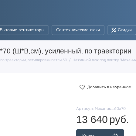
Бытовые вентиляторы
Сантехнические люки
Скидки
*70 (Ш*В,см), усиленный, по траектории
 по траектории, регилировки петли 3D
Нажимной люк под плитку "Механик"
Добавить в избранное
Артикул:
Механик_60х70
13 640
руб.