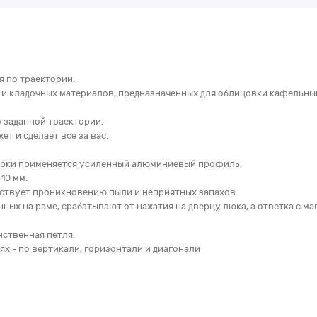
я по траектории.
х и кладочных материалов, предназначенных для облицовки кафельн
о заданной траектории.
ет и сделает все за вас.
варки применяется усиленный алюминиевый профиль,
10 мм.
ствует проникновению пыли и неприятных запахов.
ых на раме, срабатывают от нажатия на дверцу люка, а ответка с м
ственная петля.
х - по вертикали, горизонтали и диагонали