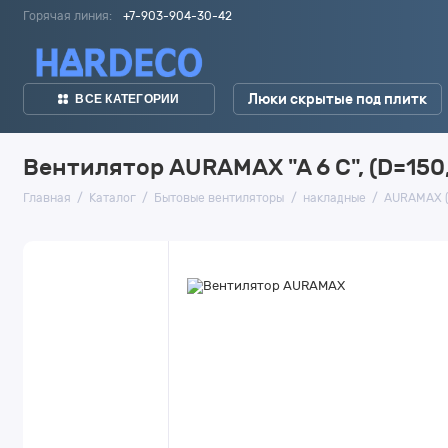
Горячая линия:
+7-903-904-30-42
Люки скрытые под плитк
ВСЕ КАТЕГОРИИ
Вентилятор AURAMAX "A 6 C", (D=150
Главная
Каталог
Бытовые вентиляторы
накладные
AURAMAX (