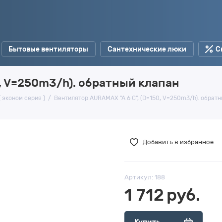
Бытовые вентиляторы
Сантехнические люки
С
, V=250m3/h). обратный клапан
 эконом серия )
Вентилятор AURAMAX "A 6 C", (D=150, V=250m3/h). обрат
Добавить в избранное
Артикул:
188
1 712
руб.