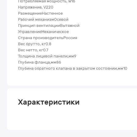
Потребляемая мощность, W16
Напряжение, V220
РазмещениеНастенное
Рабочий механизмОсевой
Принцип вентиляцииВытяжной
УправлениеМеханическое
Страна производительРоссия
Вес брутто, кг0.8
Вес нетто, кг0.7
Толщина лицевой панели,мм9
Глубина фланца,мм86
Глубина обратного клапана в закрытом состоянии,мм10
Характеристики