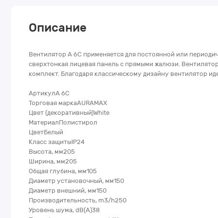
Описание
Вентилятор A 6C применяется для постоянной или периодич
сверхтонкая лицевая панель с прямыми жалюзи. Вентилято
комплект. Благодаря классическому дизайну вентилятор ид
АртикулA 6C
Торговая маркаAURAMAX
Цвет (декоративный)White
МатериалПолистирол
ЦветБелый
Класс защитыIP24
Высота, мм205
Ширина, мм205
Общая глубина, мм105
Диаметр установочный, мм150
Диаметр внешний, мм150
Производительность, m3/h250
Уровень шума, dB(A)38