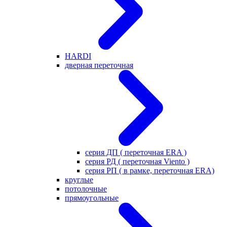
HARDI
дверная переточная
серия ДП ( переточная ERA )
серия РД ( переточная Viento )
серия РП ( в рамке, переточная ERA)
круглые
потолочные
прямоугольные