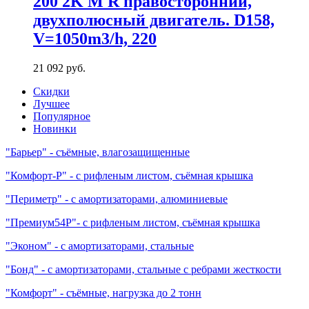
200 2K M R правосторонний,
двухполюсный двигатель. D158,
V=1050m3/h, 220
21 092
руб.
Скидки
Лучшее
Популярное
Новинки
"Барьер" - съёмные, влагозащищенные
"Комфорт-Р" - с рифленым листом, съёмная крышка
"Периметр" - с амортизаторами, алюминиевые
"Премиум54Р"- с рифленым листом, съёмная крышка
"Эконом" - с амортизаторами, стальные
"Бонд" - с амортизаторами, стальные с ребрами жесткости
"Комфорт" - съёмные, нагрузка до 2 тонн