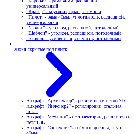
"Короб40" - рама 40мм, распашной,
универсальный
"Кратер" - круглой формы, съёмный
"Пилот" - рама 40мм., уплотнитель, распашной,
универсальный
"Уголок" - уголком, распашной, потолочный
"Шаблон" - уголком, распашной, потолочный
"Эталон" - усиленный, съёмный, потолочный
Люки скрытые под плитк
Алкрафт "Архитектор" - регилировки петли 3D
Алкрафт "Инженер2" - регилировки, стальная
петля
Алкрафт "Механик" - по траектории, регилировки
петли 3D
Алкрафт "Сантехник"- съёмные дверцы, рама
40мм.