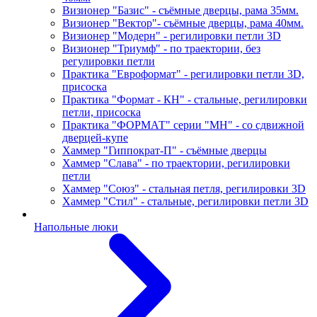
Визионер "Базис" - съёмные дверцы, рама 35мм.
Визионер "Вектор"- съёмные дверцы, рама 40мм.
Визионер "Модерн" - регилировки петли 3D
Визионер "Триумф" - по траектории, без
регулировки петли
Практика "Евроформат" - регилировки петли 3D,
присоска
Практика "Формат - КН" - стальные, регилировки
петли, присоска
Практика "ФОРМАТ" серии "МН" - со сдвижной
дверцей-купе
Хаммер "Гиппократ-П" - съёмные дверцы
Хаммер "Слава" - по траектории, регилировки
петли
Хаммер "Союз" - стальная петля, регилировки 3D
Хаммер "Стил" - стальные, регилировки петли 3D
Напольные люки