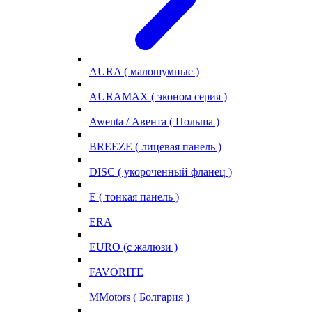
AURA ( малошумные )
AURAMAX ( эконом серия )
Awenta / Авента ( Польша )
BREEZE ( лицевая панель )
DISC ( укороченный фланец )
E ( тонкая панель )
ERA
EURO (с жалюзи )
FAVORITE
MMotors ( Болгария )