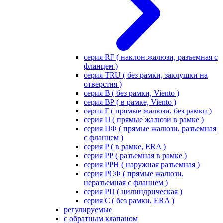
серия RF ( наклон.жалюзи, разъемная с
фланцем )
серия TRU ( без рамки, заклушки на
отверстия )
серия В ( без рамки, Viento )
серия ВР ( в рамке, Viento )
серия Г ( прямые жалюзи, без рамки )
серия П ( прямые жалюзи в рамке )
серия ПФ ( прямые жалюзи, разъемная
с фланцем )
серия Р ( в рамке, ERA )
серия РР ( разъемная в рамке )
серия РРН ( наружная разъемная )
серия РСФ ( прямые жалюзи,
неразъемная с фланцем )
серия РЦ ( цилиндрическая )
серия С ( без рамки, ERA )
регулируемые
с обратным клапаном