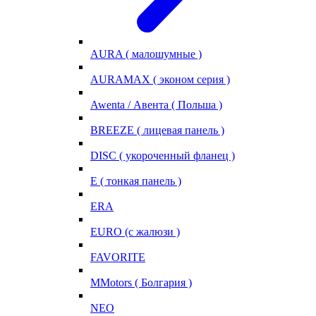
AURA ( малошумные )
AURAMAX ( эконом серия )
Awenta / Авента ( Польша )
BREEZE ( лицевая панель )
DISC ( укороченный фланец )
E ( тонкая панель )
ERA
EURO (с жалюзи )
FAVORITE
MMotors ( Болгария )
NEO