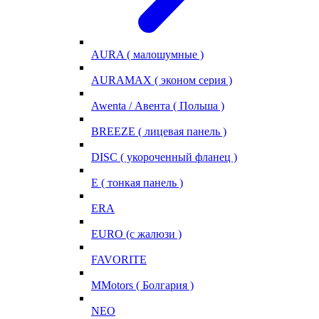
AURA ( малошумные )
AURAMAX ( эконом серия )
Awenta / Авента ( Польша )
BREEZE ( лицевая панель )
DISC ( укороченный фланец )
E ( тонкая панель )
ERA
EURO (с жалюзи )
FAVORITE
MMotors ( Болгария )
NEO